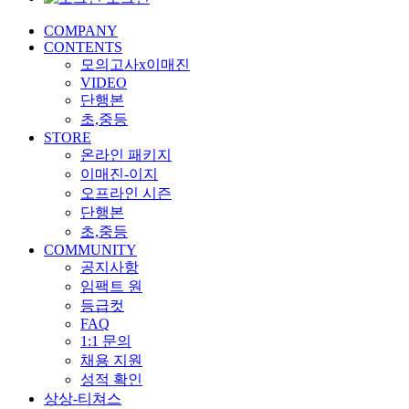
COMPANY
CONTENTS
모의고사x이매진
VIDEO
단행본
초,중등
STORE
온라인 패키지
이매진-이지
오프라인 시즌
단행본
초,중등
COMMUNITY
공지사항
임팩트 원
등급컷
FAQ
1:1 문의
채용 지원
성적 확인
상상-티쳐스